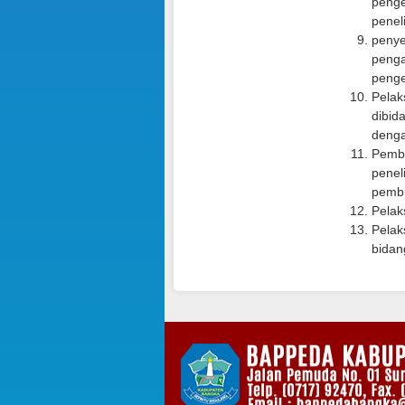
penge
penel
penye
penga
peng
Pelak
dibid
deng
Pembi
penel
pembi
Pelak
Pelak
bidan