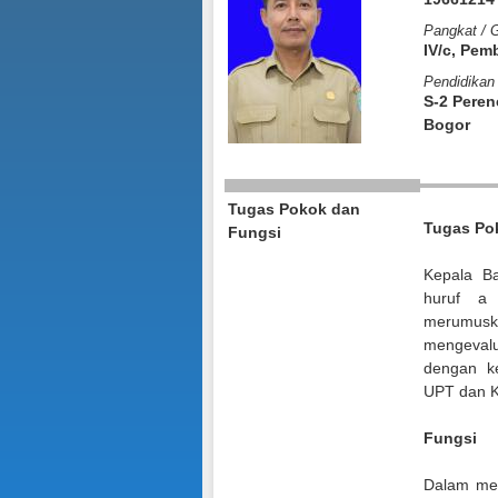
Pangkat / 
IV/c, Pe
Pendidikan 
S-2 Peren
Bogor
Tugas Pokok dan
Tugas Po
Fungsi
Kepala B
huruf a 
merumusk
mengevalu
dengan k
UPT dan K
Fungsi
Dalam men