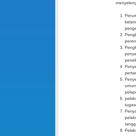
menyelengg
Perum
kelan
peng
Pengk
peren
Pengk
penye
penel
Penye
perta
Penye
umum,
pelap
pelak
tugas
Penya
pelak
tangg
Pelak