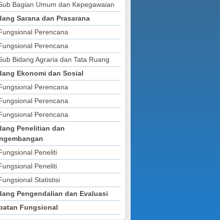
Sub Bagian Umum dan Kepegawaian
2024
2026
2022
2021
2021
2024
dang Sarana dan Prasarana
2025 (PERUBAHAN)
2027
P RKPD 2025
2022
2024 (PERUBAHAN)
Fungsional Perencana
2025
2023
2025
Fungsional Perencana
2026
2024
2026
Sub Bidang Agraria dan Tata Ruang
2025
dang Ekonomi dan Sosial
Fungsional Perencana
Fungsional Perencana
Fungsional Perencana
dang Penelitian dan
ngembangan
Fungsional Peneliti
Fungsional Peneliti
Fungsional Statistisi
dang Pengendalian dan Evaluasi
batan Fungsional