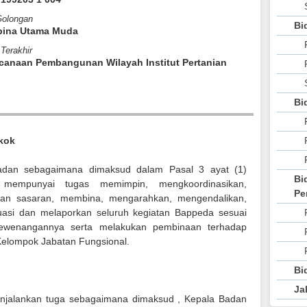
Tahun 2018
Golongan
Musrenbang
Bi
mbina Utama Muda
Kabupaten Bangka
Terakhir
canaan Pembangunan Wilayah Institut Pertanian
Bi
kok
adan sebagaimana dimaksud dalam Pasal 3 ayat (1)
Bi
mempunyai tugas memimpin, mengkoordinasikan,
Pe
an sasaran, membina, mengarahkan, mengendalikan,
asi dan melaporkan seluruh kegiatan Bappeda sesuai
ewenangannya serta melakukan pembinaan terhadap
elompok Jabatan Fungsional.
Bi
Ja
jalankan tuga sebagaimana dimaksud , Kepala Badan