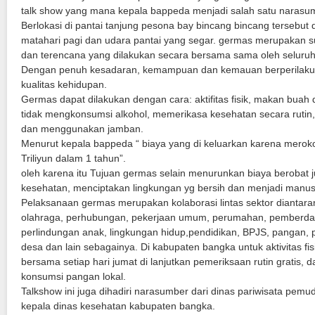
BUKU JUKNIS INOVASI DAERAH KAB. BANGKA
2018
talk show yang mana kepala bappeda menjadi salah satu narasum
APBD
DOK. PELAKSANAAN
RKPD
APBD
2014-2018
RENSTRA BAPPEDA
PERDA & PERBUP
Kunjungan Menteri Sosial Republik Ibdonesia
Berlokasi di pantai tanjung pesona bay bincang bincang tersebut d
2019
APBDes
2019
DOK. PELAPORAN
MEDIA
matahari pagi dan udara pantai yang segar. germas merupakan su
MUSRENBANG
APBD P
PERKIN
2019-2023
2018
2019
RENJA BAPPEDA
Musrenbang RKPD Kabupaten Bangka Tahun 2018
2019-2023
2020
dan terencana yang dilakukan secara bersama sama oleh selur
2020
2020
Foto Gallery
RPJPD
LKPJ
RPJMD 2014-2018 (PENYESUAIAN)
2019
2020
2021
2018
2019
PEDOMAN TEKNIS INOVASI DAERAH
Musrenbang Kabupaten Bangka
2024-2026
2021 (PERUBAHAN)
Dengan penuh kesadaran, kemampuan dan kemauan berperilaku 
2021
2021
2021
Video Gallery
kualitas kehidupan.
RKPD P
SAKIP
P-RPJMD 2019-2023.
2020
2021
2022
2019
2018
2005-2025
2018
2021
2023
Germas dapat dilakukan dengan cara: aktifitas fisik, makan buah 
2022
2022
2025-2029
RPD 2024-2026
OPINI BPK
2021
2022
2020
2020
2019
2018
2019
2022 (PERUBAHAN)
tidak mengkonsumsi alkohol, memerikasa kesehatan secara rutin
2023
2023
dan menggunakan jamban.
RPD 2024-2026
2022
2023
LAKIN
2021
2021
2017
2019
2021
2019
2022
Menurut kepala bappeda “ biaya yang di keluarkan karena merok
2023
2022
2022
2020
2020
2020
2020
2023
Triliyun dalam 1 tahun”.
oleh karena itu Tujuan germas selain menurunkan biaya berobat 
2025
2024
2021
2021
2021
2024 (PERUBAHAN)
kesehatan, menciptakan lingkungan yg bersih dan menjadi manusi
2026
2024 (PERUBAHAN)
2022
2022
2024
Pelaksanaan germas merupakan kolaborasi lintas sektor dianta
2027
olahraga, perhubungan, pekerjaan umum, perumahan, pemberd
2025
P RKPD 2025
2023
2025 (PERUBAHAN)
2021
perlindungan anak, lingkungan hidup,pendidikan, BPJS, pangan, 
2026
2024
2025
desa dan lain sebagainya. Di kabupaten bangka untuk aktivitas fi
bersama setiap hari jumat di lanjutkan pemeriksaan rutin gratis
2025
2026
konsumsi pangan lokal.
Talkshow ini juga dihadiri narasumber dari dinas pariwisata pemu
kepala dinas kesehatan kabupaten bangka.