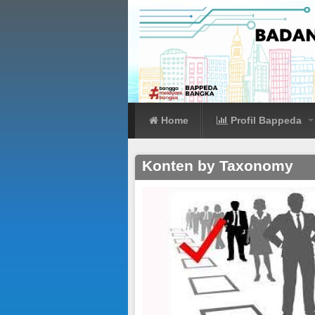
Home
Profil Bappeda
SELAYANG PAND
Konten by Taxonomy
Sambutan Kepala
Visi dan Misi
Tugas Pokok dan 
Struktur Organisas