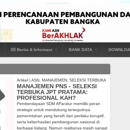
Jump to navigation
Berita & Informasi
BANK DATA
DOWNLO
ANG
INFORMASI
MEDIA
INDEKS KEPUASAN
DOK.
MASYARAKAT
PERENC
 Bappeda
Berita
Foto Gallery
KUMPULAN SOP BAPPEDA KA
DOK.
Artikel
|
ASN, MANAJEMEN, SELEKSI TERBUKA
Artikel
Video Gallery
BANGKA
PENGAN
MANAJEMEN PNS - SELEKSI
Fungsi
Pengumuman
TERBUKA JPT PRATAMA:
APBD & APBDes BANGKA
DOK. PE
PROFESIONAL KAH?
Kunjungan Menteri
i
Agenda
BUKU JUKNIS INOVASI DAER
Pemberdayaan SDM AParatur memiliki peran
Sosial Republik
DOK. PE
KAB. BANGKA
Ibdonesia
strategis untuk mendukung terwujudnya
pemerintahan yang bersih dari perilaku koruptif,
Musrenbang RKPD
serta keberhasilan pembangunan nasional di
Kabupaten Bangka
berbagai bidang. Namun realitanya masih sangat