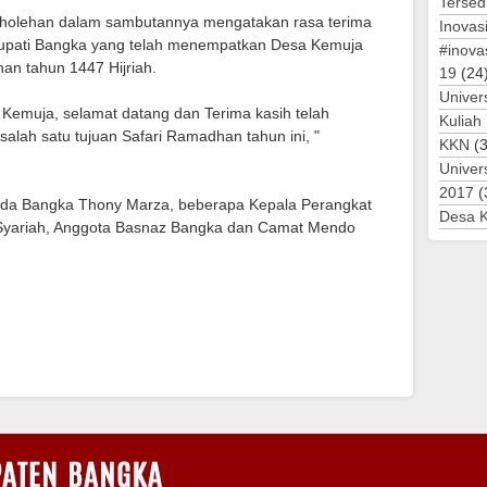
Tersed
olehan dalam sambutannya mengatakan rasa terima
Inovas
upati Bangka yang telah menempatkan Desa Kemuja
#inova
an tahun 1447 Hijriah.
19
(24
Univer
emuja, selamat datang dan Terima kasih telah
Kuliah
lah satu tujuan Safari Ramadhan tahun ini, "
KKN
(3
Univer
2017
(
Sekda Bangka Thony Marza, beberapa Kepala Perangkat
Desa 
Syariah, Anggota Basnaz Bangka dan Camat Mendo