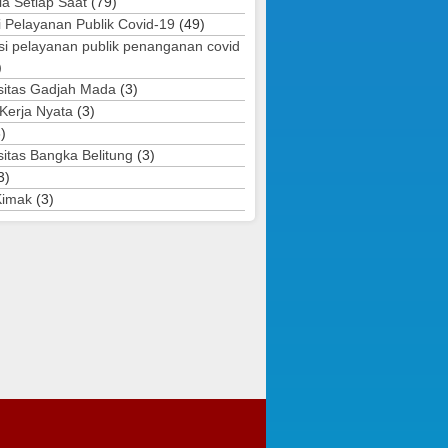
ia Setiap Saat
(79)
i Pelayanan Publik Covid-19
(49)
si pelayanan publik penanganan covid
)
sitas Gadjah Mada
(3)
 Kerja Nyata
(3)
)
sitas Bangka Belitung
(3)
3)
Kimak
(3)