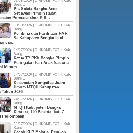
03/08/2026 | DINKOMINFOTIK Kab.
2024
Bang...
2026
2022
2021
2021
2024
Plt. Sekda Bangka Asep
Setiawan Pimpin Rapat
2025 (PERUBAHAN)
2027
P RKPD 2025
2022
2024 (PERUBAHAN)
esaian Permasalahan PIR...
2025
2023
03/08/2026 | DINKOMINFOTIK Kab.
2025
Bang...
2026
Pembina dan Fasilitator PMR
2024
2026
Se Kabupaten Bangka Ikuti
an dan...
2025
24/07/2026 | DINKOMINFOTIK Kab.
Bang...
Ketua TP PKK Bangka Pimpin
Peringatan Hari Anak Nasional
si Minum...
24/07/2026 | DINKOMINFOTIK Kab.
Bang...
Kecamatan Sungailiat Juara
Umum MTQH Kabupaten
 Tahun 2026
24/07/2026 | DINKOMINFOTIK Kab.
Bang...
MTQH Kabupaten Bangka
Dimulai, 120 Peserta Ikuti 7
g Perlombaan
21/07/2026 | DINKOMINFOTIK Kab.
Bang...
Cegah KLB Malaria, Pemkab