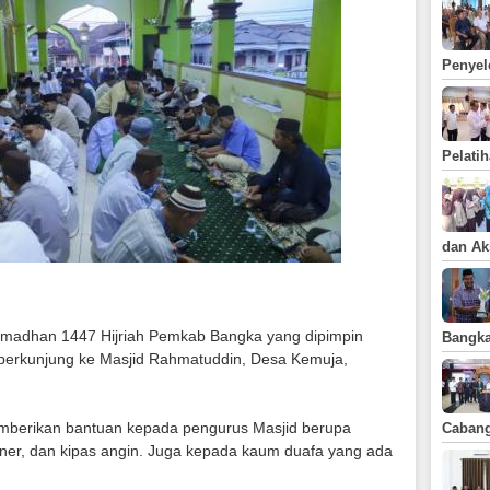
Tahun 2018
Musrenbang
Kabupaten Bangka
Penyel
Pelatih
dan Ak
madhan 1447 Hijriah Pemkab Bangka yang dipimpin
Bangka
 berkunjung ke Masjid Rahmatuddin, Desa Kemuja,
emberikan bantuan kepada pengurus Masjid berupa
Caban
ner, dan kipas angin. Juga kepada kaum duafa yang ada