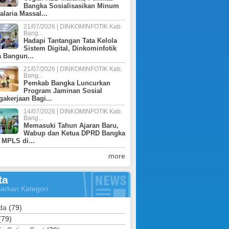
Bangka Sosialisasikan Minum
laria Massal...
21/07/2026 | DINKOMINFOTIK Kab.
Bang...
Hadapi Tantangan Tata Kelola
Sistem Digital, Dinkominfotik
 Bangun...
21/07/2026 | DINKOMINFOTIK Kab.
Bang...
Pemkab Bangka Luncurkan
Program Jaminan Sosial
gakerjaan Bagi...
14/07/2026 | DINKOMINFOTIK Kab.
Bang...
Memasuki Tahun Ajaran Baru,
Wabup dan Ketua DPRD Bangka
 MPLS di...
more
ta
arkan Kategori
da
(79)
(79)