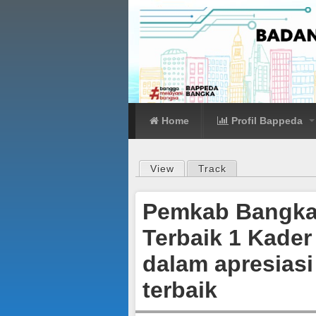
Home
Profil Bappeda
SELAYANG PAND
Primary tabs
View
(active tab)
Track
Sambutan Kepala
Visi dan Misi
Pemkab Bangka
Tugas Pokok dan 
Terbaik 1 Kader
Struktur Organisas
dalam apresiasi
terbaik