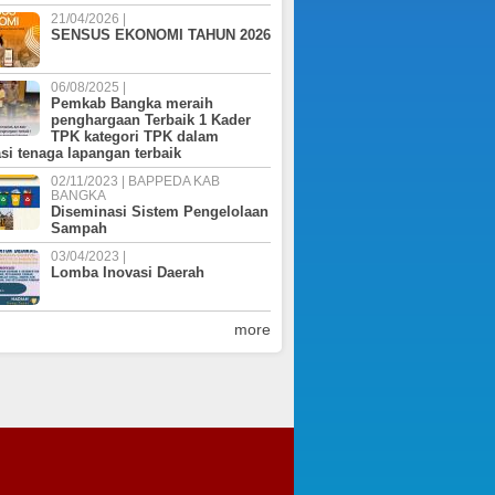
2024
21/04/2026 |
2026
2022
2021
2021
2024
SENSUS EKONOMI TAHUN 2026
2025 (PERUBAHAN)
2027
P RKPD 2025
2022
2024 (PERUBAHAN)
2025
06/08/2025 |
2023
2025
Pemkab Bangka meraih
2026
penghargaan Terbaik 1 Kader
2024
2026
TPK kategori TPK dalam
asi tenaga lapangan terbaik
2025
02/11/2023 | BAPPEDA KAB
BANGKA
Diseminasi Sistem Pengelolaan
Sampah
03/04/2023 |
Lomba Inovasi Daerah
more