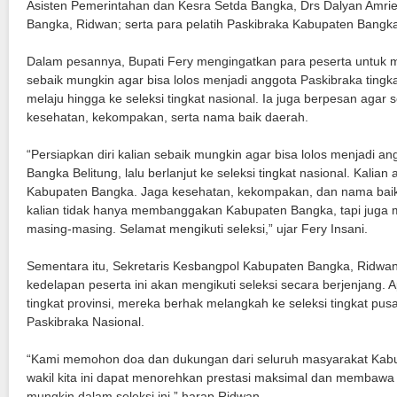
Asisten Pemerintahan dan Kesra Setda Bangka, Drs Dalyan Amrie
Bangka, Ridwan; serta para pelatih Paskibraka Kabupaten Bangk
Dalam pesannya, Bupati Fery mengingatkan para peserta untu
sebaik mungkin agar bisa lolos menjadi anggota Paskibraka tingka
melaju hingga ke seleksi tingkat nasional. Ia juga berpesan agar
kesehatan, kekompakan, serta nama baik daerah.
“Persiapkan diri kalian sebaik mungkin agar bisa lolos menjadi an
Bangka Belitung, lalu berlanjut ke seleksi tingkat nasional. Kalian 
Kabupaten Bangka. Jaga kesehatan, kekompakan, dan nama baik
kalian tidak hanya membanggakan Kabupaten Bangka, tapi juga
masing-masing. Selamat mengikuti seleksi,” ujar Fery Insani.
Sementara itu, Sekretaris Kesbangpol Kabupaten Bangka, Ridwa
kedelapan peserta ini akan mengikuti seleksi secara berjenjang. Ap
tingkat provinsi, mereka berhak melangkah ke seleksi tingkat pus
Paskibraka Nasional.
“Kami memohon doa dan dukungan dari seluruh masyarakat Kab
wakil kita ini dapat menorehkan prestasi maksimal dan membaw
mungkin dalam seleksi ini,” harap Ridwan.