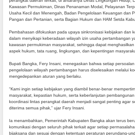
perangkat daerah terkait, di antaranya Dinas Lingkungan Hidup,
Kawasan Permukiman, Dinas Penanaman Modal, Pelayanan Terpad
Usaha Kecil dan Menengah, Badan Pengelolaan Keuangan dan P
Pangan dan Pertanian, serta Bagian Hukum dan HAM Setda Kab
Pembahasan difokuskan pada upaya sinkronisasi kebijakan dan koo
dalam menyikapi keberadaan wilayah izin usaha pertambangan 
kawasan permukiman masyarakat, sehingga dapat menghasilkan 
aspek hukum, tata ruang, lingkungan, dan kepentingan masyaraka
Bupati Bangka, Fery Insani, menegaskan bahwa setiap persoalan
pengelolaan wilayah pertambangan harus diselesaikan melalui koo
mengedepankan aturan yang berlaku.
“Kami ingin setiap kebijakan yang diambil benar-benar mempert
masyarakat, kepastian hukum, serta keberlanjutan pembangunan 
koordinasi lintas perangkat daerah menjadi sangat penting agar s
diterima semua pihak,” ujar Fery Insani.
Ia menambahkan, Pemerintah Kabupaten Bangka akan terus b
komunikasi dengan seluruh pihak terkait agar setiap permasalaha
bijaksana dan sesuai dengan ketentuan peraturan perundang-un