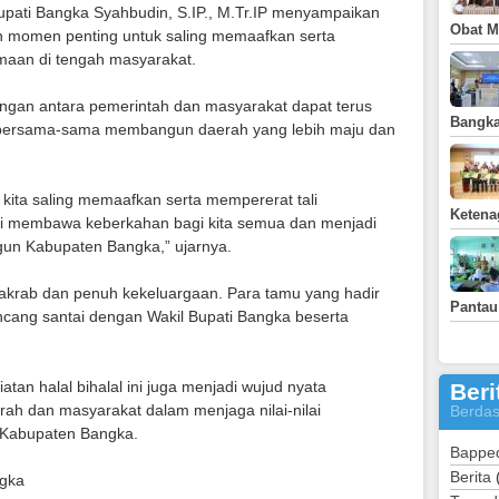
upati Bangka Syahbudin, S.IP., M.Tr.IP menyampaikan
Obat Ma
an momen penting untuk saling memaafkan serta
aan di tengah masyarakat.
bungan antara pemerintah dan masyarakat dapat terus
Bangka
at bersama-sama membangun daerah yang lebih maju dan
i kita saling memaafkan serta mempererat tali
Ketena
ni membawa keberkahan bagi kita semua dan menjadi
un Kabupaten Bangka,” ujarnya.
akrab dan penuh kekeluargaan. Para tamu yang hadir
Pantau
ncang santai dengan Wakil Bupati Bangka beserta
iatan halal bihalal ini juga menjadi wujud nyata
Beri
ah dan masyarakat dalam menjaga nilai-nilai
Berdas
 Kabupaten Bangka.
Bappe
Berita
gka