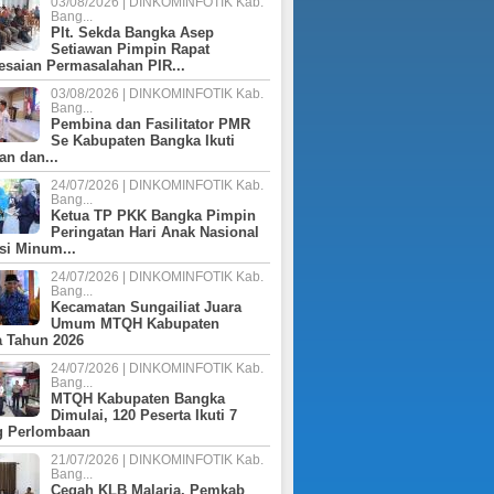
03/08/2026 | DINKOMINFOTIK Kab.
2024
Bang...
2026
2022
2021
2021
2024
Plt. Sekda Bangka Asep
Setiawan Pimpin Rapat
2025 (PERUBAHAN)
2027
P RKPD 2025
2022
2024 (PERUBAHAN)
esaian Permasalahan PIR...
2025
2023
03/08/2026 | DINKOMINFOTIK Kab.
2025
Bang...
2026
Pembina dan Fasilitator PMR
2024
2026
Se Kabupaten Bangka Ikuti
an dan...
2025
24/07/2026 | DINKOMINFOTIK Kab.
Bang...
Ketua TP PKK Bangka Pimpin
Peringatan Hari Anak Nasional
si Minum...
24/07/2026 | DINKOMINFOTIK Kab.
Bang...
Kecamatan Sungailiat Juara
Umum MTQH Kabupaten
 Tahun 2026
24/07/2026 | DINKOMINFOTIK Kab.
Bang...
MTQH Kabupaten Bangka
Dimulai, 120 Peserta Ikuti 7
g Perlombaan
21/07/2026 | DINKOMINFOTIK Kab.
Bang...
Cegah KLB Malaria, Pemkab