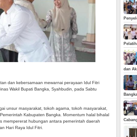
Tahun 2018
Musrenbang
Kabupaten Bangka
Penyel
Pelatih
dan Ak
n dan kebersamaan mewarnai perayaan Idul Fitri
Dinas Wakil Bupati Bangka, Syahbudin, pada Sabtu
Bangka
bagai unsur masyarakat, tokoh agama, tokoh masyarakat,
n Pemerintah Kabupaten Bangka. Momentum halal bihalal
Caban
igus mempererat hubungan antara pemerintah daerah
 Hari Raya Idul Fitri.