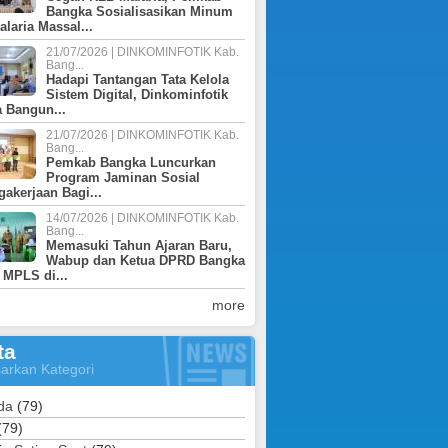
Bangka Sosialisasikan Minum
laria Massal...
21/07/2026 | DINKOMINFOTIK Kab.
Bang...
Hadapi Tantangan Tata Kelola
Sistem Digital, Dinkominfotik
 Bangun...
21/07/2026 | DINKOMINFOTIK Kab.
Bang...
Pemkab Bangka Luncurkan
Program Jaminan Sosial
gakerjaan Bagi...
14/07/2026 | DINKOMINFOTIK Kab.
Bang...
Memasuki Tahun Ajaran Baru,
Wabup dan Ketua DPRD Bangka
 MPLS di...
more
ta
arkan Kategori
da
(79)
(79)