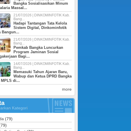
Bangka Sosialisasikan Minum
laria Massal...
21/07/2026 | DINKOMINFOTIK Kab.
Bang...
Hadapi Tantangan Tata Kelola
Sistem Digital, Dinkominfotik
 Bangun...
21/07/2026 | DINKOMINFOTIK Kab.
Bang...
Pemkab Bangka Luncurkan
Program Jaminan Sosial
gakerjaan Bagi...
14/07/2026 | DINKOMINFOTIK Kab.
Bang...
Memasuki Tahun Ajaran Baru,
Wabup dan Ketua DPRD Bangka
 MPLS di...
more
ta
arkan Kategori
da
(79)
(79)