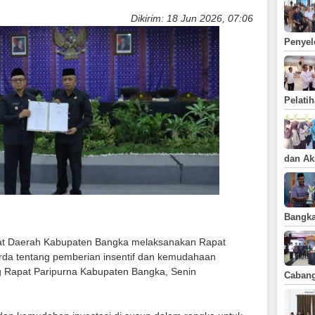
Tahun 2018
Dikirim: 18 Jun 2026, 07:06
Musrenbang
Kabupaten Bangka
Penyel
Pelatih
dan Ak
Bangka
yat Daerah Kabupaten Bangka melaksanakan Rapat
rda tentang pemberian insentif dan kemudahaan
ng Rapat Paripurna Kabupaten Bangka, Senin
Caban