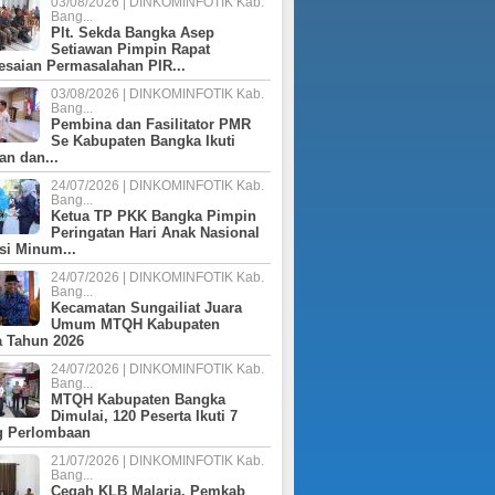
03/08/2026 | DINKOMINFOTIK Kab.
2024
Bang...
2026
2022
2021
2021
2024
Plt. Sekda Bangka Asep
Setiawan Pimpin Rapat
2025 (PERUBAHAN)
2027
P RKPD 2025
2022
2024 (PERUBAHAN)
esaian Permasalahan PIR...
2025
2023
03/08/2026 | DINKOMINFOTIK Kab.
2025
Bang...
2026
Pembina dan Fasilitator PMR
2024
2026
Se Kabupaten Bangka Ikuti
an dan...
2025
24/07/2026 | DINKOMINFOTIK Kab.
Bang...
Ketua TP PKK Bangka Pimpin
Peringatan Hari Anak Nasional
si Minum...
24/07/2026 | DINKOMINFOTIK Kab.
Bang...
Kecamatan Sungailiat Juara
Umum MTQH Kabupaten
 Tahun 2026
24/07/2026 | DINKOMINFOTIK Kab.
Bang...
MTQH Kabupaten Bangka
Dimulai, 120 Peserta Ikuti 7
g Perlombaan
21/07/2026 | DINKOMINFOTIK Kab.
Bang...
Cegah KLB Malaria, Pemkab