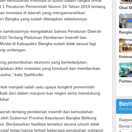
 dan kemudahan investasi di susun dalam rangka untuk
t 1 Peraturan Pemerintah Nomor 24 Tahun 2019 tentang
Obat Ma
han investasi di daerah yang mengamanahkan
en Bangka yang sudah ditetapkan sebelumnya.
lam sambutannya mengatakan bahwa Peraturan Daerah
Bangka
010 Tentang Pedoman Pemberian Insentif dan
al di Kabupaten Bangka sudah tidak sesuai lagi
ang undangan.
Ketena
ong pertumbuhan ekonomi yang berkelanjutan,
ptakan iklim investasi yang kondusif dan memberikan
usaha,” kata Syahbudin.
Pantau
tuk menjadi salah satu upaya kongkrit pemerintah
 baik dari dalam maupun luar negeri serta mendukung
okal.
Beri
Berdas
aerah tentang pemberian insentif dan kemudahan
asi oleh Gubernur Provinsi Kepulauan Bangka Belitung
Bappe
nsi. Berdasarkan fasilitasi tersebut secara umum tidak
Berita
usial tetapi hanya terkait beberapa perubahan subtansi