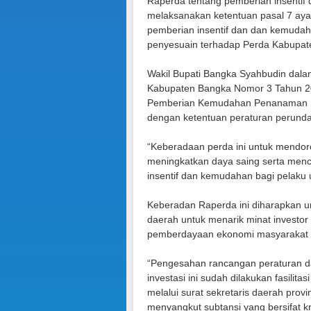
Raperda tentang pemberian insentif
melaksanakan ketentuan pasal 7 aya
pemberian insentif dan dan kemuda
penyesuain terhadap Perda Kabupat
Wakil Bupati Bangka Syahbudin da
Kabupaten Bangka Nomor 3 Tahun 2
Pemberian Kemudahan Penanaman Mod
dengan ketentuan peraturan perund
“Keberadaan perda ini untuk mendor
meningkatkan daya saing serta menci
insentif dan kemudahan bagi pelaku 
Keberadan Raperda ini diharapkan un
daerah untuk menarik minat investor
pemberdayaan ekonomi masyarakat l
“Pengesahan rancangan peraturan d
investasi ini sudah dilakukan fasilit
melalui surat sekretaris daerah provi
menyangkut subtansi yang bersifat kr