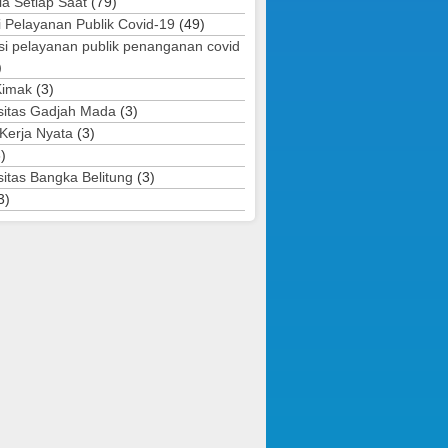
ia Setiap Saat
(79)
i Pelayanan Publik Covid-19
(49)
si pelayanan publik penanganan covid
)
Kimak
(3)
sitas Gadjah Mada
(3)
 Kerja Nyata
(3)
)
sitas Bangka Belitung
(3)
3)