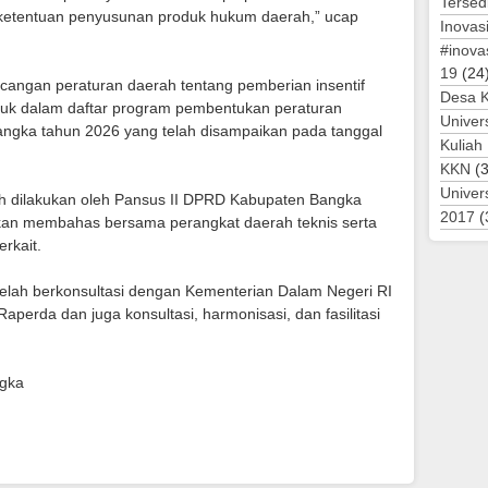
Tersed
 ketentuan penyusunan produk hukum daerah,” ucap
Inovas
#inova
19
(24
cangan peraturan daerah tentang pemberian insentif
Desa 
uk dalam daftar program pembentukan peraturan
Univer
ngka tahun 2026 yang telah disampaikan pada tanggal
Kuliah
KKN
(3
Univer
 dilakukan oleh Pansus II DPRD Kabupaten Bangka
2017
(
kan membahas bersama perangkat daerah teknis serta
rkait.
lah berkonsultasi dengan Kementerian Dalam Negeri RI
perda dan juga konsultasi, harmonisasi, dan fasilitasi
gka